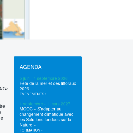
AGENDA
5 juin - 4 septembre 2026
Fête de la mer et des littoraux
2015
2026
EVÈNEMENTS
•
1 septembre - 1 mars 2027
tre
MOOC « S’adapter au
n
changement climatique avec
ue
les Solutions fondées sur la
Nature »
FORMATION
•