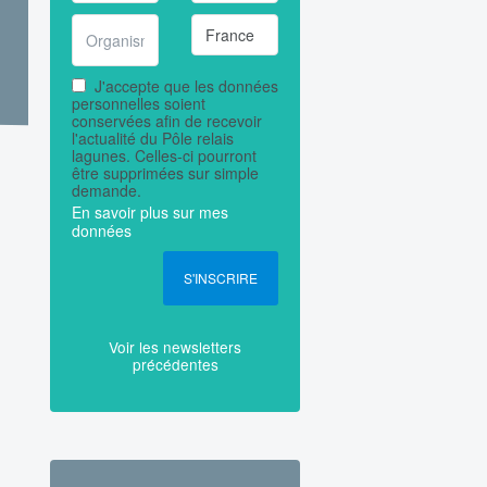
J'accepte que les données
personnelles soient
conservées afin de recevoir
l'actualité du Pôle relais
lagunes. Celles-ci pourront
être supprimées sur simple
demande.
En savoir plus sur mes
données
S'INSCRIRE
Voir les newsletters
précédentes