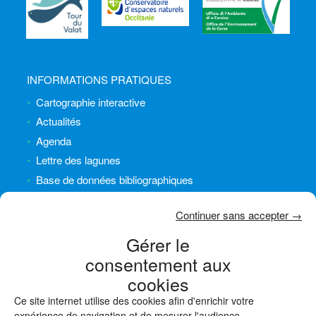
INFORMATIONS PRATIQUES
Cartographie interactive
Actualités
Agenda
Lettre des lagunes
Base de données bibliographiques
INFORMATIONS LÉGALES
Continuer sans accepter →
Plan du site
Gérer le
Crédits
consentement aux
Mentions légales
cookies
Politique de cookies (UE)
Ce site internet utilise des cookies afin d'enrichir votre
expérience de navigation et de mesurer l'audience.