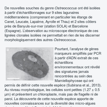
De nouvelles souches du genre
Ostreococcus
ont été isolées
à partir d’échantillonnages sur 9 sites lagunaires
méditerranéens (comprenant en particulier les étangs de
Canet, Leucate, Lapalme, Ayrolle et Thau) et 2 sites côtiers
près de Banyuls-sur-mer (station SOLA) et Barcelone
(Espagne). L’observation au microscope électronique de ces
lignées clonales isolées ne permettait en rien de les discerner
morphologiquement des autres
Ostreococcus
.
Pourtant, l’analyse de gènes
marqueurs amplifiés par PCR
à partir d’ADN extrait de ces
échantillons
environnementaux ont révélé
des signatures jamais
rencontrées au sein des
Mamiellophyceae qui ont
permis de définir cette nouvelle espèce (Subirana et al., 2013).
Au niveau morphologique, les cellules sont petites (1.27 ± 0.5
µm) et présentent un chloroplaste, mais pas de flagelle ni de
paroi. La découverte de cette nouvelle espèce apporte de
nouvelles connaissances sur la diversité des micro-algues