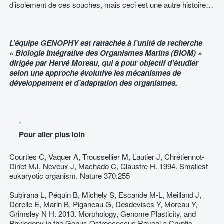
d’isolement de ces souches, mais ceci est une autre histoire…
L’équipe GENOPHY est rattachée à l’unité de recherche
« Biologie Intégrative des Organismes Marins (BIOM) »
dirigée par Hervé Moreau, qui a pour objectif d’étudier
selon une approche évolutive les mécanismes de
développement et d’adaptation des organismes.
Pour aller plus loin
Courties C, Vaquer A, Troussellier M, Lautier J, Chrétiennot-
Dinet MJ, Neveux J, Machado C, Claustre H. 1994. Smallest
eukaryotic organism. Nature 370:255
Subirana L, Péquin B, Michely S, Escande M-L, Meilland J,
Derelle E, Marin B, Piganeau G, Desdevises Y, Moreau Y,
Grimsley N H. 2013. Morphology, Genome Plasticity, and
Phylogeny in the Genus Ostreococcus Reveal a Cryptic