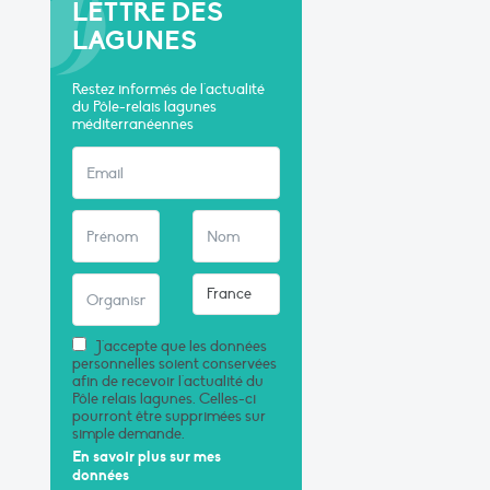
LETTRE DES
LAGUNES
Restez informés de l'actualité
du Pôle-relais lagunes
méditerranéennes
J'accepte que les données
personnelles soient conservées
afin de recevoir l'actualité du
Pôle relais lagunes. Celles-ci
pourront être supprimées sur
simple demande.
En savoir plus sur mes
données