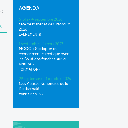
AGENDA
 ?
5 juin - 4 septembre 2026
Fête de la mer et des littoraux
2026
EVÈNEMENTS
•
1 septembre - 1 mars 2027
MOOC « S’adapter au
changement climatique avec
les Solutions fondées sur la
Nature »
FORMATION
•
29 septembre - 1 octobre 2026
15es Assises Nationales de la
Biodiversité
EVÈNEMENTS
•