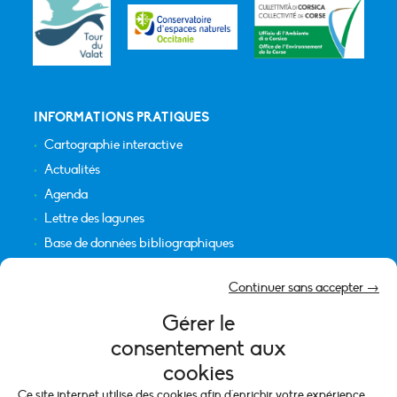
INFORMATIONS PRATIQUES
Cartographie interactive
Actualités
Agenda
Lettre des lagunes
Base de données bibliographiques
INFORMATIONS LÉGALES
Continuer sans accepter →
Plan du site
Gérer le
Crédits
consentement aux
Mentions légales
cookies
Politique de cookies (UE)
Ce site internet utilise des cookies afin d'enrichir votre expérience