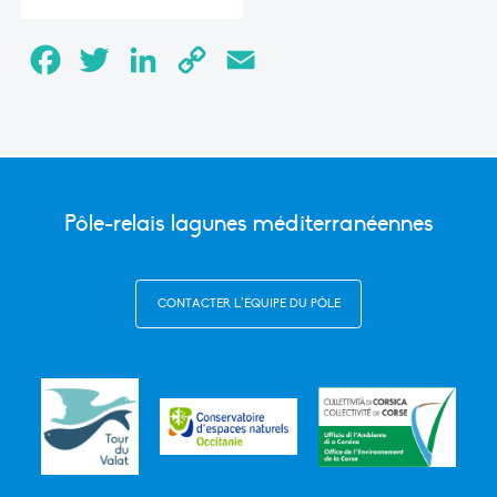
Facebook
Twitter
LinkedIn
Copy
Email
Link
Pôle-relais lagunes méditerranéennes
CONTACTER L’ÉQUIPE DU PÔLE