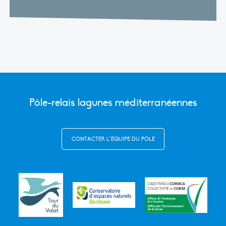
Pôle-relais lagunes méditerranéennes
CONTACTER L’ÉQUIPE DU PÔLE