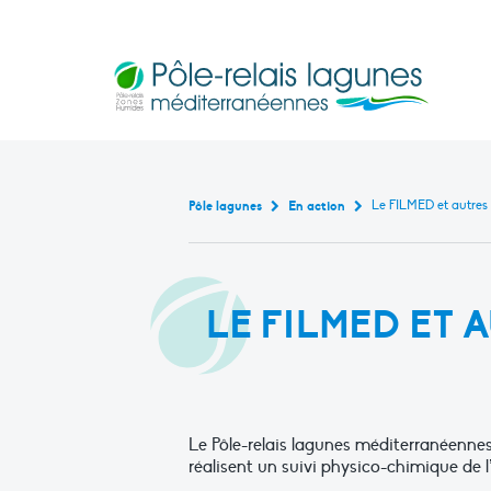
Pôle-relais lagunes médite
Base de données bibliogr
Continuité écologique en marais littoraux m
Rencontres et formati
Outils pédagogiques en lagu
Cartographie interact
État de ces masses d’eau de transiti
Le FILMED et autres 
Pôle lagunes
En action
LE FILMED ET 
Le Pôle-relais lagunes méditerranéenne
réalisent un suivi physico-chimique de l