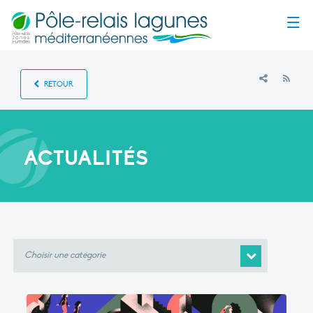
Menu
RSS
RETOUR
ACTUALITÉS
Choisir
une
catégorie