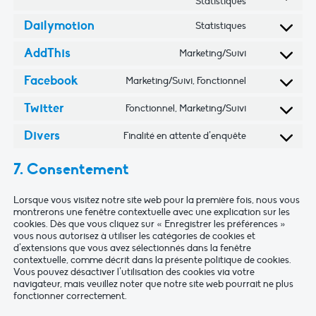
Statistiques
Consent
service
maps
to
vimeo
Dailymotion
Statistiques
Consent
service
to
youtube
AddThis
Marketing/Suivi
Consent
service
to
Facebook
Marketing/Suivi, Fonctionnel
dailymotion
Consent
service
to
Twitter
Fonctionnel, Marketing/Suivi
addthis
Consent
service
to
Divers
Finalité en attente d’enquête
facebook
Consent
service
to
twitter
7. Consentement
service
divers
Lorsque vous visitez notre site web pour la première fois, nous vous
montrerons une fenêtre contextuelle avec une explication sur les
cookies. Dès que vous cliquez sur « Enregistrer les préférences »
vous nous autorisez à utiliser les catégories de cookies et
d’extensions que vous avez sélectionnés dans la fenêtre
contextuelle, comme décrit dans la présente politique de cookies.
Vous pouvez désactiver l’utilisation des cookies via votre
navigateur, mais veuillez noter que notre site web pourrait ne plus
fonctionner correctement.