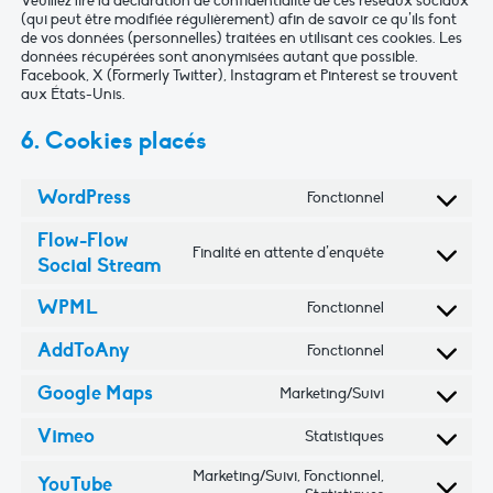
Veuillez lire la déclaration de confidentialité de ces réseaux sociaux
(qui peut être modifiée régulièrement) afin de savoir ce qu’ils font
de vos données (personnelles) traitées en utilisant ces cookies. Les
données récupérées sont anonymisées autant que possible.
Facebook, X (Formerly Twitter), Instagram et Pinterest se trouvent
aux États-Unis.
6. Cookies placés
WordPress
Fonctionnel
Consent
to
Flow-Flow
Finalité en attente d’enquête
service
Social Stream
Consent
wordpress
to
WPML
Fonctionnel
service
Consent
flow-
to
AddToAny
Fonctionnel
Consent
flow-
service
to
Google Maps
social-
Marketing/Suivi
wpml
Consent
service
stream
to
Vimeo
Statistiques
addtoany
Consent
service
to
Marketing/Suivi, Fonctionnel,
google-
YouTube