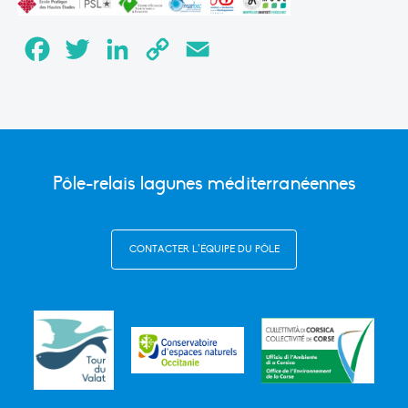
Facebook
Twitter
LinkedIn
Copy
Email
Link
Pôle-relais lagunes méditerranéennes
CONTACTER L’ÉQUIPE DU PÔLE