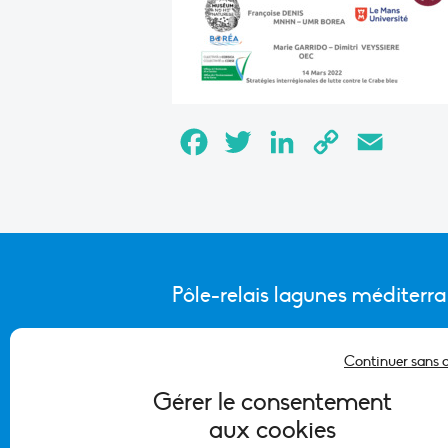
Facebook
Twitter
LinkedIn
Copy
Email
Link
Pôle-relais lagunes méditerr
Continuer sans 
CONTACTER L’ÉQUIPE DU PÔLE
Gérer le consentement
aux cookies