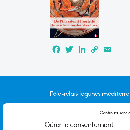
Facebook
Twitter
LinkedIn
Copy
Email
Link
Pôle-relais lagunes méditerr
Continuer sans 
CONTACTER L’ÉQUIPE DU PÔLE
Gérer le consentement