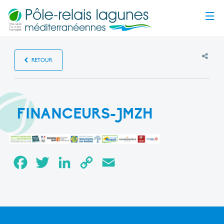
Menu
RETOUR
FINANCEURS-JMZH
Facebook
Twitter
LinkedIn
Copy
Email
Link