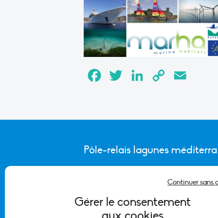
Facebook
Twitter
LinkedIn
Copy
Email
Link
Pôle-relais lagunes méditerr
Continuer sans 
CONTACTER L’ÉQUIPE DU PÔLE
Gérer le consentement
aux cookies