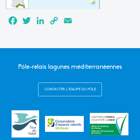
Facebook
Twitter
LinkedIn
Copy
Email
Link
Pôle-relais lagunes méditerranéennes
CONTACTER L’ÉQUIPE DU PÔLE