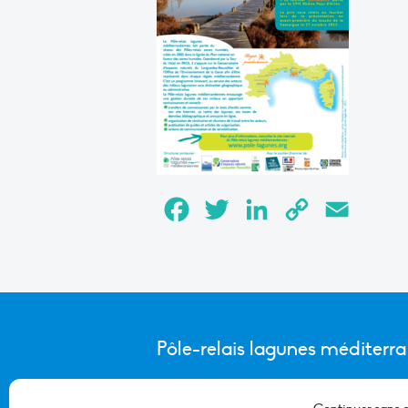
Facebook
Twitter
LinkedIn
Copy
Email
Link
Pôle-relais lagunes méditerr