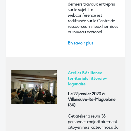
derniers travaux entrepris
sur le sujet. La
webconférence est
rediffusée sur le Centre de
ressources milieux humides
au niveau national.
En savoir plus
Atelier Résilience
territoriale littorale-
lagunaire
Le 22 janvier 2020 à
Villeneuve-lès-Maguelone
(34)
Cet atelier a réuni 38
personnes majoritairement
citoyen.ne.s, acteur.rice.s du