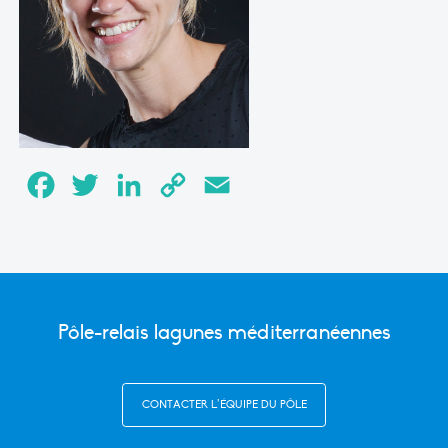
Facebook
Twitter
LinkedIn
Copy
Email
Link
Pôle-relais lagunes méditerranéennes
CONTACTER L’ÉQUIPE DU PÔLE