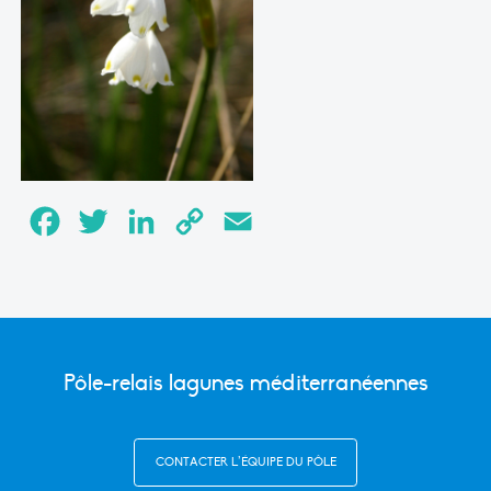
Facebook
Twitter
LinkedIn
Copy
Email
Link
Pôle-relais lagunes méditerranéennes
CONTACTER L’ÉQUIPE DU PÔLE