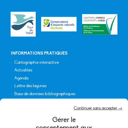
INFORMATIONS PRATIQUES
Cartographie interactive
Actualités
Agenda
Lettre des lagunes
Base de données bibliographiques
INFORMATIONS LÉGALES
Continuer sans accepter →
Plan du site
Gérer le
Crédits
consentement aux