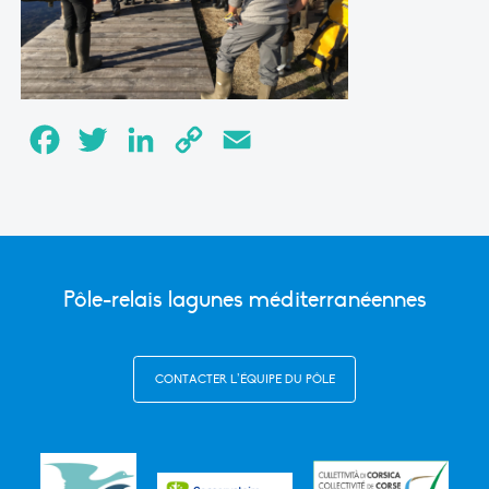
Facebook
Twitter
LinkedIn
Copy
Email
Link
Pôle-relais lagunes méditerranéennes
CONTACTER L’ÉQUIPE DU PÔLE