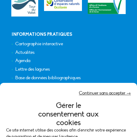
INFORMATIONS PRATIQUES
Cartographie interactive
Actualités
Agenda
Lettre des lagunes
Base de données bibliographiques
INFORMATIONS LÉGALES
Continuer sans accepter →
Plan du site
Gérer le
Crédits
consentement aux
Mentions légales
cookies
Politique de cookies (UE)
Ce site internet utilise des cookies afin d'enrichir votre expérience
de navigation et de mesurer l'audience.