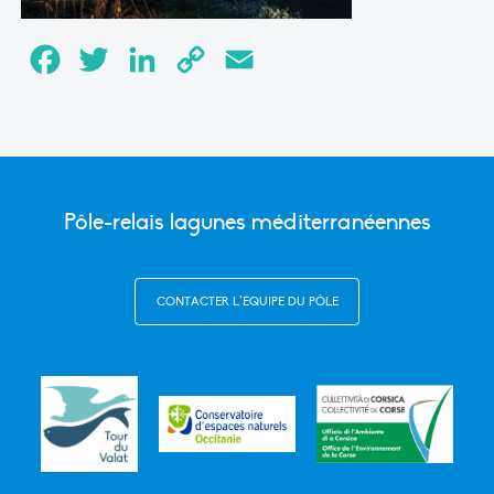
Facebook
Twitter
LinkedIn
Copy
Email
Link
Pôle-relais lagunes méditerranéennes
CONTACTER L’ÉQUIPE DU PÔLE