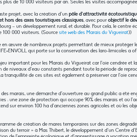
s plus de 10 000 visiteurs par an. Seules les visites accompagnée
aste projet, avec la création d’un
pôle d’attractivité écotouristiq
et hors des axes touristiques classiques
, avec pour
objectif le d
ourg – un développement rural, et durable. Pour cela, le centre é
 100 000 visiteurs. (Source
site web des Marais du Vigueirat
))
e en œuvre de nombreux projets permettant de mieux protéger le s
IFE+ENVOLL qui porte sur la conservation des laro-limicoles a o
njeu important pour les Marais du Vigueirat car l’oie cendrée et 
en de niveaux d’eau constants pendant toute la période de repro
tranquillité de ces sites est également à préserver car l’oie cendr
e des marais, une démarche d’ouverture au grand public a été en
ies : une zone de protection qui occupe 90% des marais et où l’
end sur environ 100 ha d’anciennes zones agricoles et où les obj
programme de création de mares temporaires sur des zones dégrad
ison du terroir » à Mas Thibert, le développement d’un Centre d’
ion de l’empreinte écologique et d’apprentissage à vocation mé