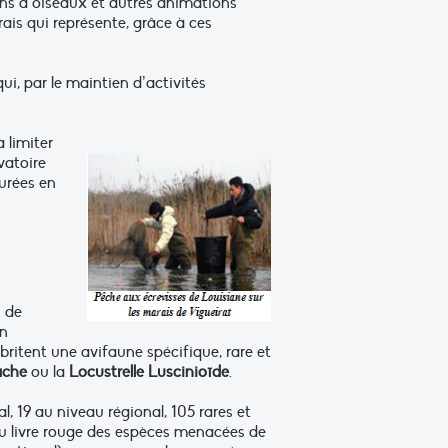
ions d’oiseaux et autres animations
is qui représente, grâce à ces
i, par le maintien d’activités
 limiter
vatoire
turées en
s de
on
 abritent une avifaune spécifique, rare et
tache
ou la
Locustrelle Luscinioïde
.
, 19 au niveau régional, 105 rares et
 au livre rouge des espèces menacées de