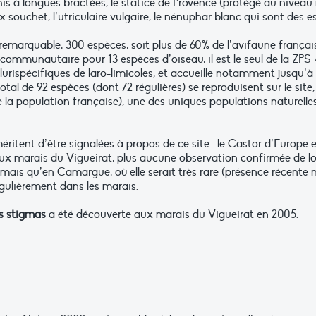
rchis à longues bractées, le statice de Provence (protégé au nive
 souchet, l’utriculaire vulgaire, le nénuphar blanc qui sont des e
remarquable, 300 espèces, soit plus de 60% de l’avifaune françai
 communautaire pour 13 espèces d’oiseau, il est le seul de la ZP
plurispécifiques de laro-limicoles, et accueille notamment jusqu’à
l de 92 espèces (dont 72 régulières) se reproduisent sur le site,
e la population française), une des uniques populations naturelle
ritent d’être signalées à propos de ce site : le Castor d’Europe e
x marais du Vigueirat, plus aucune observation confirmée de lou
ormais qu’en Camargue, où elle serait très rare (présence récent
égulièrement dans les marais.
s stigmas
a été découverte aux marais du Vigueirat en 2005.