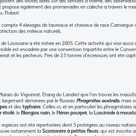
oposent des visites libres sur des sentiers à thème, des observat
rt propose également des promenades en calèche à travers le mara
s-Thibert.
: on compte 4 élevages de taureaux et chevaux de race Camargue qu
rotection des milieux naturels.
de Louisiane a été initiée en 2005. Cette activité qui vise aussi à
isible est encadrée par une convention tripartite entre le Conser
eirat et les pêcheurs. Près de 2.5 tonnes d’écrevisses ont été cap
Marais du Vigueirat, Etang du Landre) que l’on trouve les massif
sont largement dominées par le Roseau
Phragmites australis
, mais 
rpes
et des
typhaies
. Celles-ci, et en particulier les phragmitaies
 étoilé
, le
Blongios nain
, le
Héron pourpré
, la
Lusciniole à mous
1 espèces ont été répertoriées dont 5 protégées au niveau national
trouve notamment la
Scorzonère à petites fleurs
, qui est inscrite