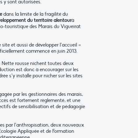
s y sont autorisées.
ue
dans la limite de la fragilité du
éveloppement du territoire alentour
à
co-touristique des Marais du Vigueirat
ite et aussi de développer l’accueil «
fficiellement commencé en juin 2013.
la Nette rousse nichent toutes deux
duction est donc à encourager sur les
ée s’y installe pour nicher sur les sites
gagée par les gestionnaires des marais,
accès est fortement règlementé; et une
ectifs de sensibilisation et de pédagogie
ées par l’anthropisation, deux nouveaux
Ecologie Appliquée et de Formation
diterranéenne.