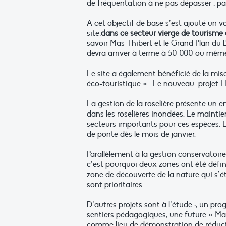
de fréquentation à ne pas dépasser : pa
A cet objectif de base s’est ajouté un v
site,
dans ce secteur vierge de tourisme 
savoir Mas-Thibert et le Grand Plan du B
devra arriver à terme à 50 000 ou même
Le site a également bénéficié de la mis
éco-touristique » . Le nouveau projet L
La gestion de la roselière présente un e
dans les roselières inondées. Le mainti
secteurs importants pour ces espèces. La 
de ponte dès le mois de janvier.
Parallèlement à la gestion conservatoir
c’est pourquoi deux zones ont été défin
zone de découverte de la nature qui s’ét
sont prioritaires.
D’autres projets sont à l’étude :, un 
sentiers pédagogiques, une future « Ma
comme lieu de démonstration de réduct