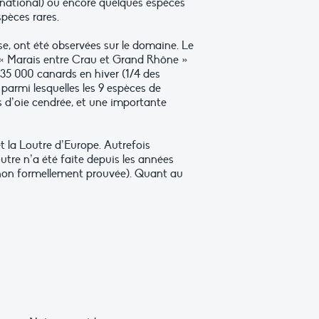
au national) ou encore quelques espèces
spèces rares.
se, ont été observées sur le domaine. Le
S « Marais entre Crau et Grand Rhône »
 35 000 canards en hiver (1/4 des
 parmi lesquelles les 9 espèces de
s d’oie cendrée, et une importante
t la Loutre d’Europe. Autrefois
tre n’a été faite depuis les années
e non formellement prouvée). Quant au