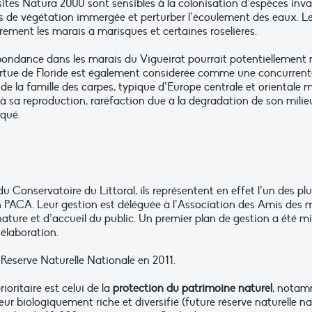
sites Natura 2000 sont sensibles à la colonisation d’espèces inv
rs de végétation immergée et perturber l’écoulement des eaux. 
ement les marais à marisques et certaines roselières.
abondance dans les marais du Vigueirat pourrait potentiellement 
ortue de Floride est également considérée comme une concurrente
e la famille des carpes, typique d’Europe centrale et orientale m
 sa reproduction, raréfaction due à la dégradation de son milieu 
squé.
u Conservatoire du Littoral, ils représentent en effet l’un des p
n PACA. Leur gestion est déléguée à l’Association des Amis des m
ature et d’accueil du public. Un premier plan de gestion a été mis
élaboration.
 Réserve Naturelle Nationale en 2011.
prioritaire est celui de la
protection du patrimoine naturel
, notam
cteur biologiquement riche et diversifié (future réserve naturelle 