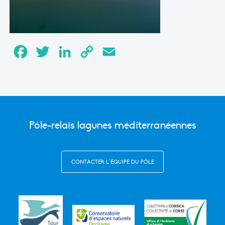
Facebook
Twitter
LinkedIn
Copy
Email
Link
Pôle-relais lagunes méditerranéennes
CONTACTER L’ÉQUIPE DU PÔLE