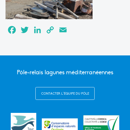
Facebook
Twitter
LinkedIn
Copy
Email
Link
Pôle-relais lagunes méditerranéennes
CONTACTER L’ÉQUIPE DU PÔLE