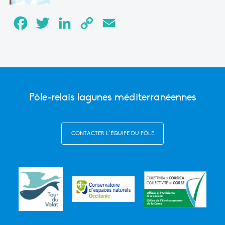
Facebook
Twitter
LinkedIn
Copy
Email
Link
Pôle-relais lagunes méditerranéennes
CONTACTER L’ÉQUIPE DU PÔLE