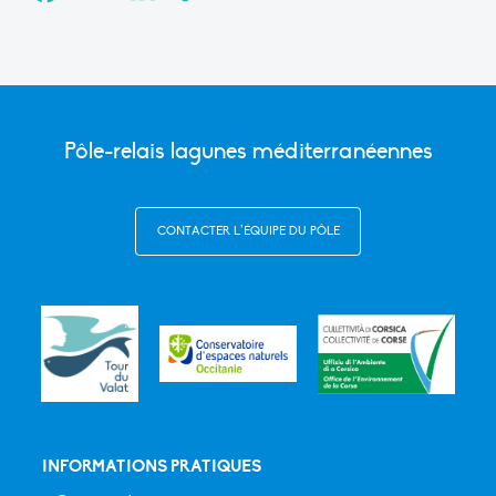
Link
Pôle-relais lagunes méditerranéennes
CONTACTER L’ÉQUIPE DU PÔLE
INFORMATIONS PRATIQUES