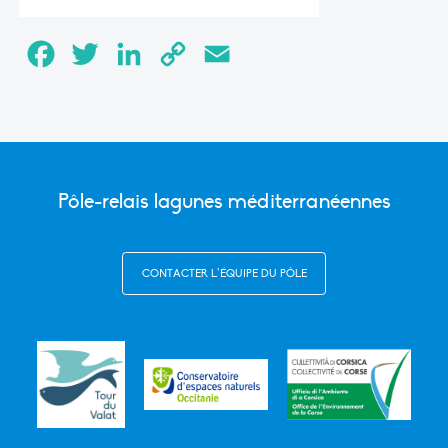
Facebook
Twitter
LinkedIn
Copy
Email
Link
Pôle-relais lagunes méditerranéennes
CONTACTER L’ÉQUIPE DU PÔLE