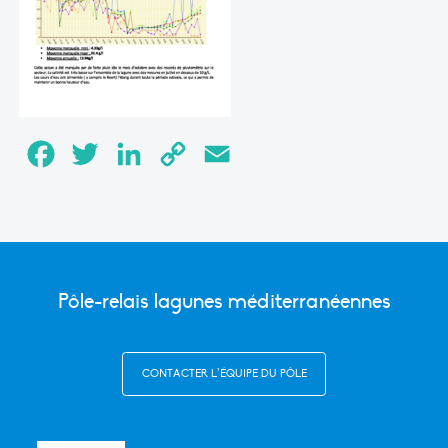
Facebook
Twitter
LinkedIn
Copy
Email
Link
Pôle-relais lagunes méditerranéennes
CONTACTER L’ÉQUIPE DU PÔLE