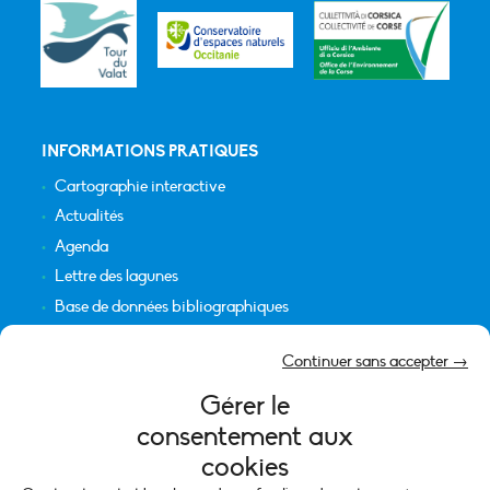
INFORMATIONS PRATIQUES
Cartographie interactive
Actualités
Agenda
Lettre des lagunes
Base de données bibliographiques
INFORMATIONS LÉGALES
Continuer sans accepter →
Plan du site
Gérer le
Crédits
consentement aux
Mentions légales
cookies
Politique de cookies (UE)