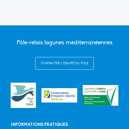
Pôle-relais lagunes méditerranéennes
CONTACTER L’ÉQUIPE DU PÔLE
INFORMATIONS PRATIQUES