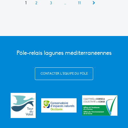
1
2
3
…
11
Pôle-relais lagunes méditerranéennes
CONTACTER L’ÉQUIPE DU PÔLE