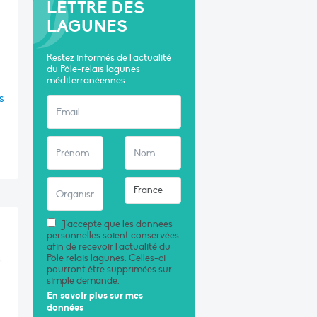
LETTRE DES
LAGUNES
Restez informés de l'actualité
du Pôle-relais lagunes
méditerranéennes
s
J'accepte que les données
personnelles soient conservées
afin de recevoir l'actualité du
Pôle relais lagunes. Celles-ci
pourront être supprimées sur
simple demande.
En savoir plus sur mes
données