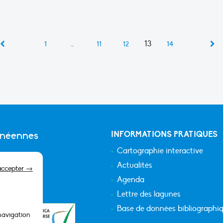
13
1
…
11
12
14
anéennes
INFORMATIONS PRATIQUES
Cartographie interactive
Actualités
accepter →
Agenda
Lettre des lagunes
Base de données bibliographi
 navigation