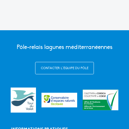
Pôle-relais lagunes méditerranéennes
CONTACTER L’ÉQUIPE DU PÔLE