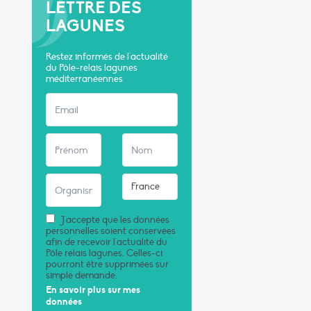
LETTRE DES
LAGUNES
Restez informés de l'actualité
du Pôle-relais lagunes
méditerranéennes
J'accepte que les données
personnelles soient conservées
afin de recevoir l'actualité du
Pôle relais lagunes. Celles-ci
pourront être supprimées sur
simple demande.
En savoir plus sur mes
données