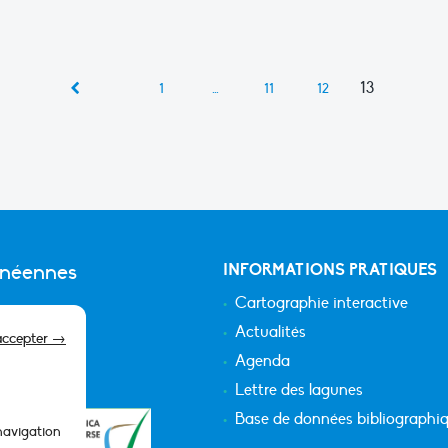
13
1
…
11
12
anéennes
INFORMATIONS PRATIQUES
Cartographie interactive
Actualités
accepter →
Agenda
Lettre des lagunes
Base de données bibliographi
 navigation