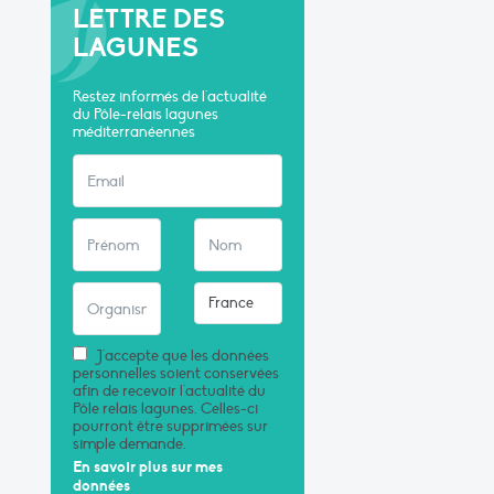
LETTRE DES
LAGUNES
Restez informés de l'actualité
du Pôle-relais lagunes
méditerranéennes
J'accepte que les données
personnelles soient conservées
afin de recevoir l'actualité du
Pôle relais lagunes. Celles-ci
pourront être supprimées sur
simple demande.
En savoir plus sur mes
données