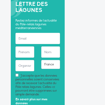
LETTRE DES
LAGUNES
Restez informés de l'actualité
du Pôle-relais lagunes
méditerranéennes
J'accepte que les données
personnelles soient conservées
afin de recevoir l'actualité du
Pôle relais lagunes. Celles-ci
pourront être supprimées sur
simple demande.
En savoir plus sur mes
données