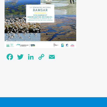
Facebook
Twitter
LinkedIn
Copy
Email
Link