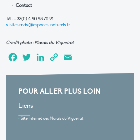
Contact
Tél : + 33(0) 4 90 98 70 91
visites.mdv@espaces-naturels.fr
Crédit photo : Marais du Vigueirat
Facebook
Twitter
LinkedIn
Copy
Email
Link
POUR ALLER PLUS LOIN
Liens
Site Internet des Marais du Vigueirat