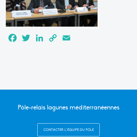
Facebook
Twitter
LinkedIn
Copy
Email
Link
Pôle-relais lagunes méditerranéennes
CONTACTER L’ÉQUIPE DU PÔLE