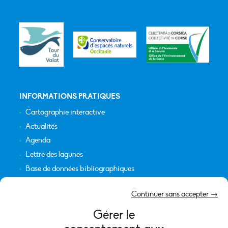
INFORMATIONS PRATIQUES
Cartographie interactive
Actualités
Agenda
Lettre des lagunes
Base de données bibliographiques
INFORMATIONS LÉGALES
Continuer sans accepter →
Plan du site
Gérer le
Crédits