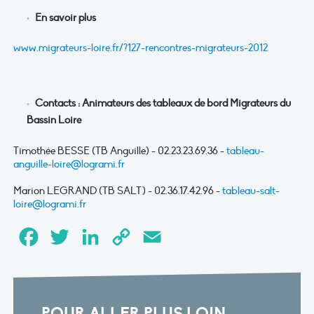
En savoir plus
www.migrateurs-loire.fr/?127-rencontres-migrateurs-2012
Contacts : Animateurs des tableaux de bord Migrateurs du
Bassin Loire
Timothée BESSE (TB Anguille) - 02.23.23.69.36 -
tableau-
anguille-loire@logrami.fr
Marion LEGRAND (TB SALT) - 02.36.17.42.96 -
tableau-salt-
loire@logrami.fr
Facebook
Twitter
LinkedIn
Copy
Email
Link
POUR ALLER PLUS LOIN