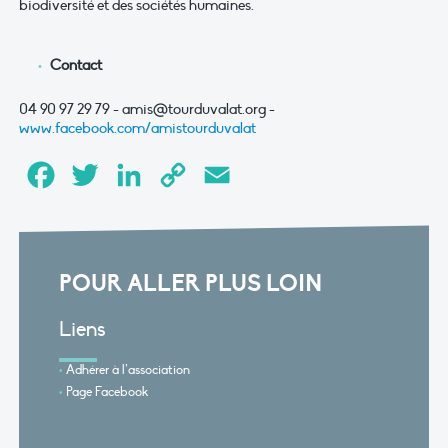
biodiversité et des sociétés humaines.
Contact
04 90 97 29 79 -
amis@tourduvalat.org
-
www.facebook.com/amistourduvalat
Facebook
Twitter
LinkedIn
Copy
Email
Link
POUR ALLER PLUS LOIN
Liens
Adhérer à l’association
Page Facebook