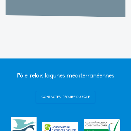
Pôle-relais lagunes méditerranéennes
CONTACTER L’ÉQUIPE DU PÔLE