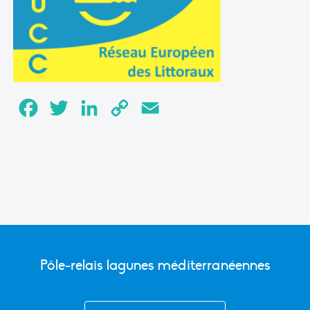
Facebook
Twitter
LinkedIn
Copy
Email
Link
Pôle-relais lagunes méditerranéennes