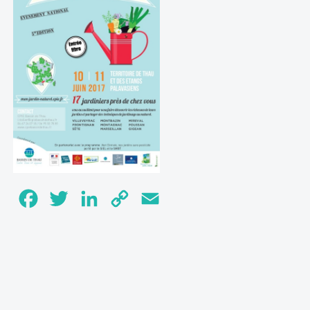
Facebook
Twitter
LinkedIn
Copy
Email
Link