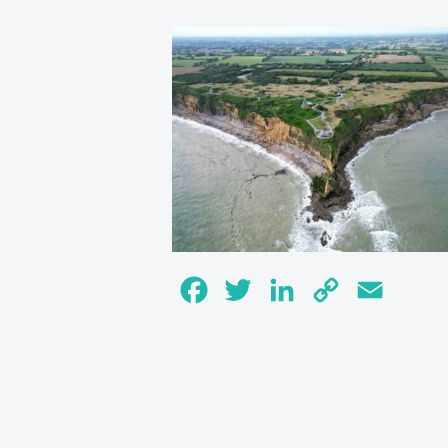
Facebook
Twitter
LinkedIn
Copy
Email
Link