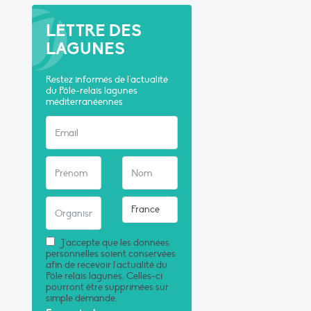
LETTRE DES
LAGUNES
Restez informés de l'actualité
du Pôle-relais lagunes
méditerranéennes
J'accepte que les données
personnelles soient conservées
afin de recevoir l'actualité du
Pôle relais lagunes. Celles-ci
pourront être supprimées sur
simple demande.