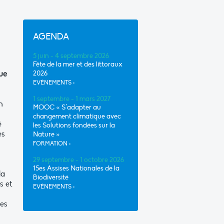
AGENDA
5 juin - 4 septembre 2026
Fête de la mer et des littoraux
que
2026
EVÈNEMENTS
•
1 septembre - 1 mars 2027
n
MOOC « S’adapter au
changement climatique avec
é
les Solutions fondées sur la
es
Nature »
FORMATION
•
29 septembre - 1 octobre 2026
15es Assises Nationales de la
la
Biodiversité
s et
EVÈNEMENTS
•
les