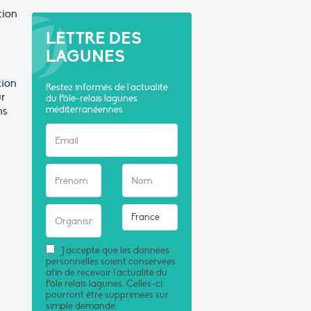
tion
LETTRE DES
LAGUNES
tion
Restez informés de l'actualité
ur
du Pôle-relais lagunes
ns
méditerranéennes
J'accepte que les données
personnelles soient conservées
afin de recevoir l'actualité du
Pôle relais lagunes. Celles-ci
pourront être supprimées sur
simple demande.