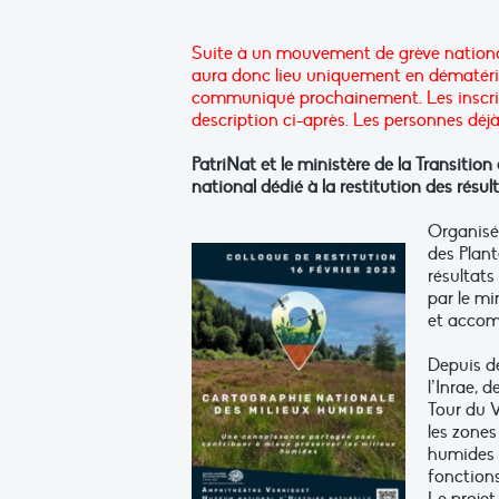
Suite à un mouvement de grève nationale 
aura donc lieu uniquement en dématéria
communiqué prochainement. Les inscript
description ci-après. Les personnes déjà 
PatriNat et le ministère de la Transitio
national dédié à la restitution des résu
Organisé 
des Plant
résultats
par le mi
et accom
Depuis de
l’Inrae, 
Tour du V
les zones
humides e
fonctions