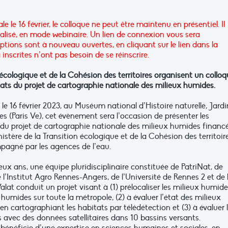
le 16 février, le colloque ne peut être maintenu en présentiel. Il
lisé, en mode webinaire. Un lien de connexion vous sera
ions sont à nouveau ouvertes, en cliquant sur le lien dans la
inscrites n’ont pas besoin de se réinscrire.
n écologique et de la Cohésion des territoires organisent un collo
ltats du projet de cartographie nationale des milieux humides.
le 16 février 2023, au Muséum national d’Histoire naturelle, Jardi
es (Paris Ve), cet évènement sera l’occasion de présenter les
 du projet de cartographie nationale des milieux humides financ
nistère de la Transition écologique et de la Cohésion des territoir
pagné par les agences de l’eau.
ux ans, une équipe pluridisciplinaire constituée de PatriNat, de
de l’Institut Agro Rennes-Angers, de l’Université de Rennes 2 et de 
alat conduit un projet visant à (1) prélocaliser les milieux humide
 humides sur toute la métropole, (2) à évaluer l’état des milieux
n cartographiant les habitats par télédétection et (3) à évaluer 
 avec des données satellitaires dans 10 bassins versants.