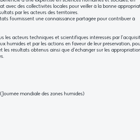
 bénéficie d’une expertise en sciences humaines et sociales, en
at avec des collectivités locales pour veiller à la bonne appropria
sultats par les acteurs des territoires.
ltats fournissent une connaissance partagée pour contribuer à
us les acteurs techniques et scientifiques intéressés par l’acquisi
ux humides et par les actions en faveur de leur préservation, po
t les résultats obtenus ainsi que d’échanger sur les appropriatio
es.
(Journée mondiale des zones humides)