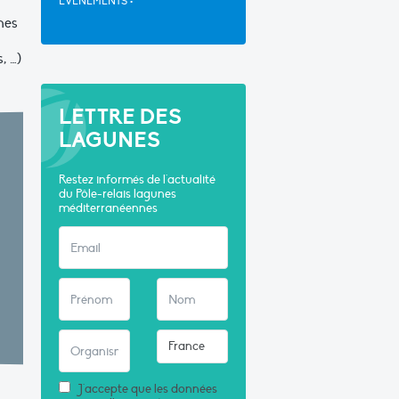
EVÈNEMENTS
•
nes
, …)
LETTRE DES
LAGUNES
Restez informés de l'actualité
du Pôle-relais lagunes
méditerranéennes
J'accepte que les données