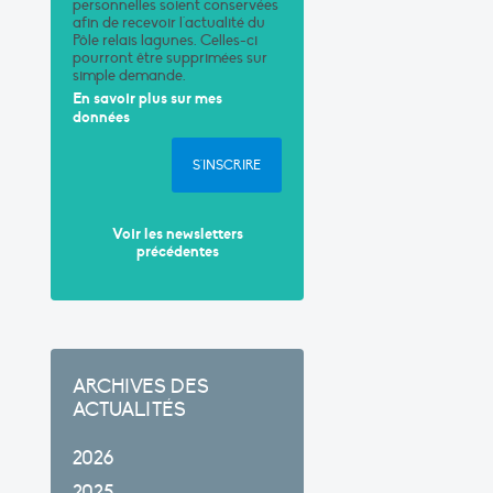
personnelles soient conservées
afin de recevoir l'actualité du
Pôle relais lagunes. Celles-ci
pourront être supprimées sur
simple demande.
En savoir plus sur mes
données
S'INSCRIRE
Voir les newsletters
précédentes
ARCHIVES DES
ACTUALITÉS
2026
2025