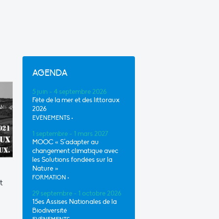
AGENDA
5 juin - 4 septembre 2026
Fête de la mer et des littoraux
2026
EVÈNEMENTS
•
1 septembre - 1 mars 2027
MOOC « S’adapter au
changement climatique avec
les Solutions fondées sur la
Nature »
FORMATION
•
t
29 septembre - 1 octobre 2026
15es Assises Nationales de la
Biodiversité