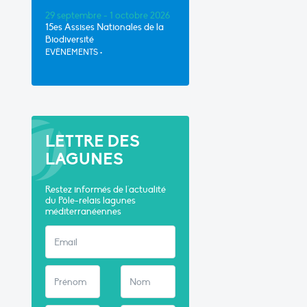
29 septembre - 1 octobre 2026
15es Assises Nationales de la
Biodiversité
EVÈNEMENTS
•
LETTRE DES
LAGUNES
Restez informés de l'actualité
du Pôle-relais lagunes
méditerranéennes