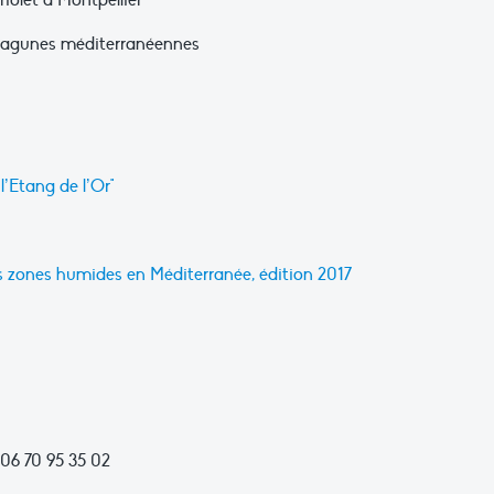
iolet à Montpellier
s lagunes méditerranéennes
’Etang de l’Or"
zones humides en Méditerranée, édition 2017
06 70 95 35 02