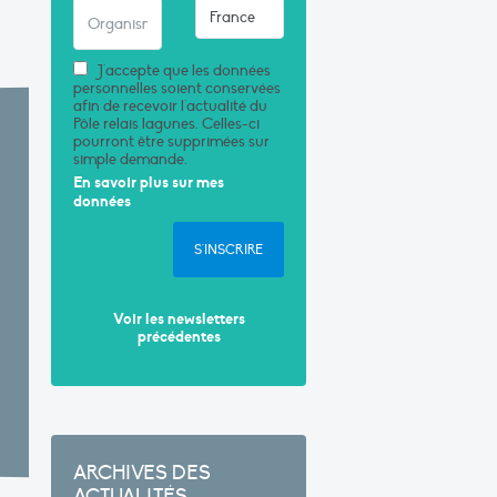
J'accepte que les données
personnelles soient conservées
afin de recevoir l'actualité du
Pôle relais lagunes. Celles-ci
pourront être supprimées sur
simple demande.
En savoir plus sur mes
données
S'INSCRIRE
Voir les newsletters
précédentes
ARCHIVES DES
ACTUALITÉS