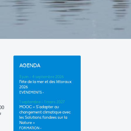
AGENDA
5 juin - 4 septembre 2026
Fête de la mer et des littoraux
2026
EVÈNEMENTS
•
1 septembre - 1 mars 2027
MOOC « S’adapter au
000
changement climatique avec
u
les Solutions fondées sur la
Nature »
FORMATION
•