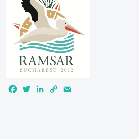
Facebook
Twitter
LinkedIn
Copy
Email
Link