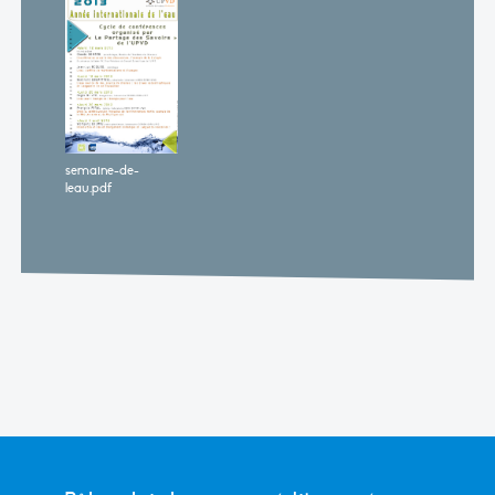
semaine-de-
leau.pdf