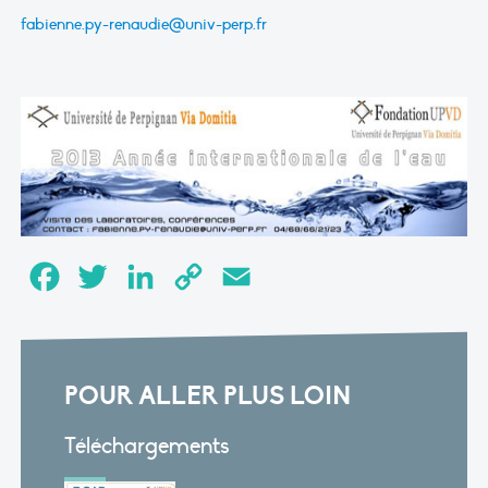
fabienne.py-renaudie@univ-perp.fr
Facebook
Twitter
LinkedIn
Copy
Email
Link
POUR ALLER PLUS LOIN
Téléchargements