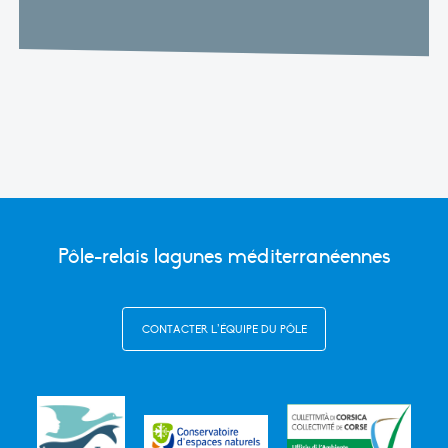
Pôle-relais lagunes méditerranéennes
CONTACTER L’ÉQUIPE DU PÔLE