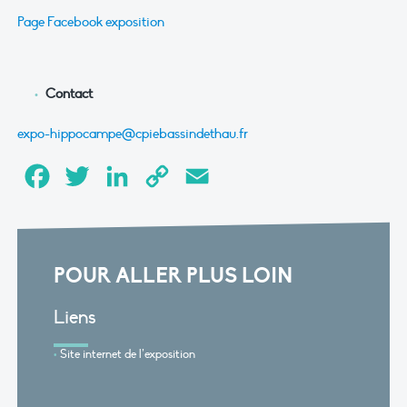
Page Facebook exposition
Contact
expo-hippocampe@cpiebassindethau.fr
Facebook
Twitter
LinkedIn
Copy
Email
Link
POUR ALLER PLUS LOIN
Liens
Site internet de l’exposition