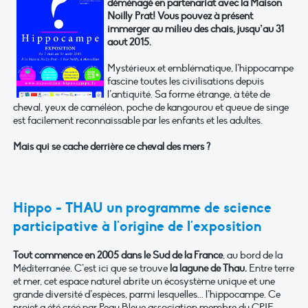
déménagé en partenariat avec la Maison
Noilly Prat! Vous pouvez à présent
immerger au milieu des chais, jusqu’au 31
aout 2015.
Mystérieux et emblématique, l’hippocampe
fascine toutes les civilisations depuis
l’antiquité. Sa forme étrange, à tête de
cheval, yeux de caméléon, poche de kangourou et queue de singe
est facilement reconnaissable par les enfants et les adultes.
Mais qui se cache derrière ce cheval des mers ?
Hippo - THAU un programme de science
participative à l'origine de l'exposition
Tout commence en 2005 dans le Sud de la France
, au bord de la
Méditerranée. C’est ici que se trouve
la lagune de Thau.
Entre terre
et mer, cet espace naturel abrite un écosystème unique et une
grande diversité d’espèces, parmi lesquelles... l’hippocampe. Ce
projet a été créé par Peau Bleue association membre du CPIE